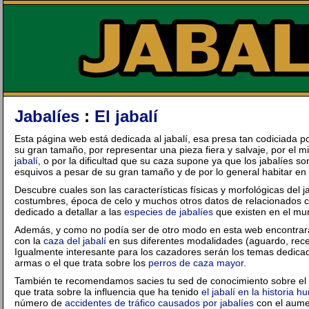
Jabalíes
:
El jabalí
Esta página web está dedicada al jabalí, esa presa tan codiciada p
su gran tamaño, por representar una pieza fiera y salvaje, por el mi
jabalí
, o por la dificultad que su caza supone ya que los jabalíes 
esquivos a pesar de su gran tamaño y de por lo general habitar e
Descubre cuales son las características físicas y morfológicas del ja
costumbres, época de celo y muchos otros datos de relacionados c
dedicado a detallar a las
especies de jabalíes
que existen en el mu
Además, y como no podía ser de otro modo en esta web encontrara
con la
caza del jabalí
en sus diferentes modalidades (aguardo, recec
Igualmente interesante para los cazadores serán los temas dedica
armas o el que trata sobre los
perros de caza mayor
.
También te recomendamos sacies tu sed de conocimiento sobre el m
que trata sobre la influencia que ha tenido
el jabalí en la historia 
número de
accidentes de tráfico causados por jabalíes
con el aume