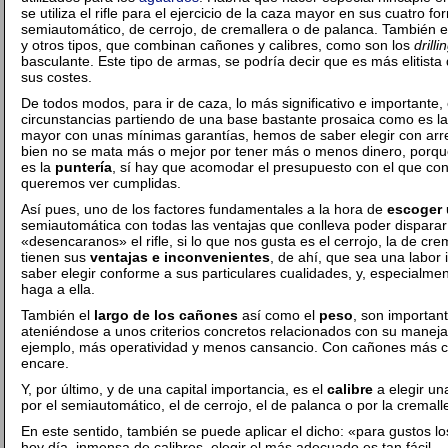
se utiliza el rifle para el ejercicio de la caza mayor en sus cuatro 
semiautomático, de cerrojo, de cremallera o de palanca. También 
y otros tipos, que combinan cañones y calibres, como son los
drilli
basculante. Este tipo de armas, se podría decir que es más elitista 
sus costes.
De todos modos, para ir de caza, lo más significativo e importante,
circunstancias partiendo de una base bastante prosaica como es la 
mayor con unas mínimas garantías, hemos de saber elegir con arregl
bien no se mata más o mejor por tener más o menos dinero, porqu
es la
puntería
, sí hay que acomodar el presupuesto con el que con
queremos ver cumplidas.
Así pues, uno de los factores fundamentales a la hora de
escoger 
semiautomática con todas las ventajas que conlleva poder disparar
«desencaranos» el rifle, si lo que nos gusta es el cerrojo, la de cr
tienen sus
ventajas e inconvenientes
, de ahí, que sea una labor 
saber elegir conforme a sus particulares cualidades, y, especialme
haga a ella.
También el
largo de los cañones
así como el
peso
, son importan
ateniéndose a unos criterios concretos relacionados con su maneja
ejemplo, más operatividad y menos cansancio. Con cañones más cort
encare.
Y, por último, y de una capital importancia, es el
calibre
a elegir un
por el semiautomático, el de cerrojo, el de palanca o por la cremall
En este sentido, también se puede aplicar el dicho: «para gustos l
hoy día, inmensa de calibres, elegir el más adecuado es tan fácil 