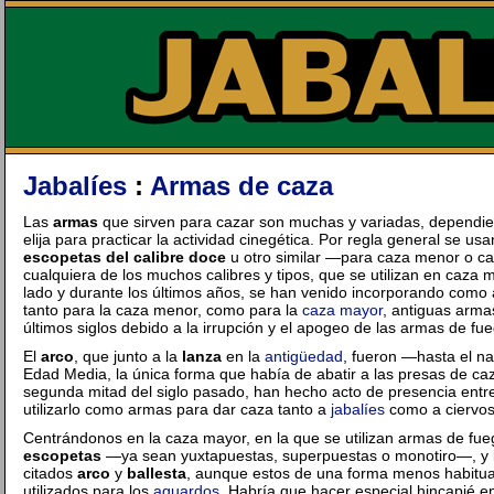
Jabalíes
:
Armas de caza
Las
armas
que sirven para cazar son muchas y variadas, dependie
elija para practicar la actividad cinegética. Por regla general se u
escopetas del calibre doce
u otro similar —para caza menor o c
cualquiera de los muchos calibres y tipos, que se utilizan en caza 
lado y durante los últimos años, se han venido incorporando como 
tanto para la caza menor, como para la
caza mayor
, antiguas arma
últimos siglos debido a la irrupción y el apogeo de las armas de fu
El
arco
, que junto a la
lanza
en la
antigüedad
, fueron —hasta el n
Edad Media, la única forma que había de abatir a las presas de ca
segunda mitad del siglo pasado, han hecho acto de presencia entr
utilizarlo como armas para dar caza tanto a
jabalíes
como a ciervos
Centrándonos en la caza mayor, en la que se utilizan armas de fueg
escopetas
—ya sean yuxtapuestas, superpuestas o monotiro—, y
citados
arco
y
ballesta
, aunque estos de una forma menos habitual
utilizados para los
aguardos
. Habría que hacer especial hincapié 